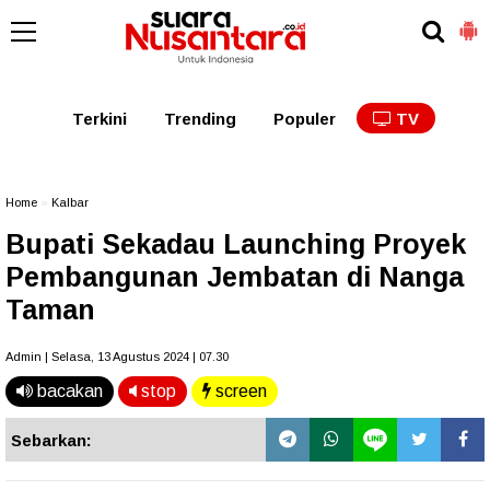
Kaltim
Kalbar
Kalteng
Kaltara
Kalsel
Terkini
Trending
Populer
TV
Home
»
Kalbar
Bupati Sekadau Launching Proyek
Pembangunan Jembatan di Nanga
Taman
Admin | Selasa, 13 Agustus 2024 | 07.30
bacakan
stop
screen
Sebarkan: