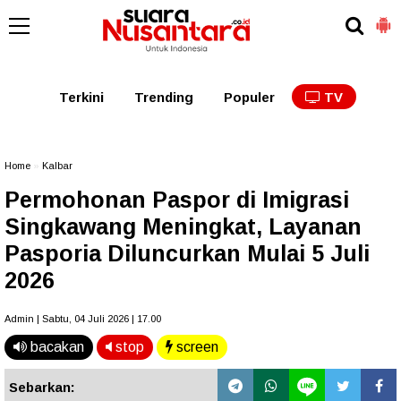
Kaltim
Kalbar
Kalteng
Kaltara
Kalsel
Terkini
Trending
Populer
TV
Home
»
Kalbar
Permohonan Paspor di Imigrasi
Singkawang Meningkat, Layanan
Pasporia Diluncurkan Mulai 5 Juli
2026
Admin | Sabtu, 04 Juli 2026 | 17.00
bacakan
stop
screen
Sebarkan: