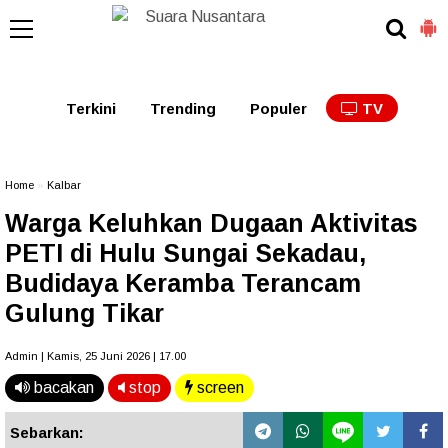
Kaltim
Kalbar
Kalteng
Kaltara
Kalsel
Terkini
Trending
Populer
TV
Home
»
Kalbar
Warga Keluhkan Dugaan Aktivitas
PETI di Hulu Sungai Sekadau,
Budidaya Keramba Terancam
Gulung Tikar
Admin | Kamis, 25 Juni 2026 | 17.00
bacakan
stop
screen
Sebarkan: