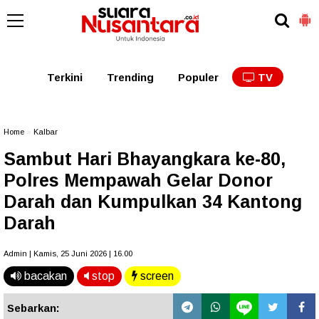
Kaltim
Kalbar
Kalteng
Kaltara
Kalsel
Terkini
Trending
Populer
TV
Home
»
Kalbar
Sambut Hari Bhayangkara ke-80,
Polres Mempawah Gelar Donor
Darah dan Kumpulkan 34 Kantong
Darah
Admin | Kamis, 25 Juni 2026 | 16.00
bacakan
stop
screen
Sebarkan: