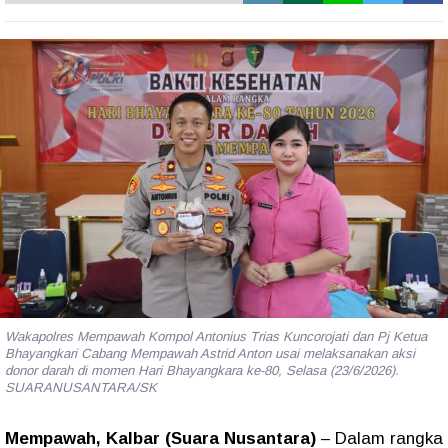
Wakapolres Mempawah Kompol Antonius Trias Kuncorojati dan Pj Ketua
Bhayangkari Cabang Mempawah Astrid Anton usai melaksanakan aksi
donor darah di momen Hari Bhayangkara ke-80, Selasa (23/6/2026).
SUARANUSANTARA/SK
Mempawah, Kalbar (Suara Nusantara)
– Dalam rangka