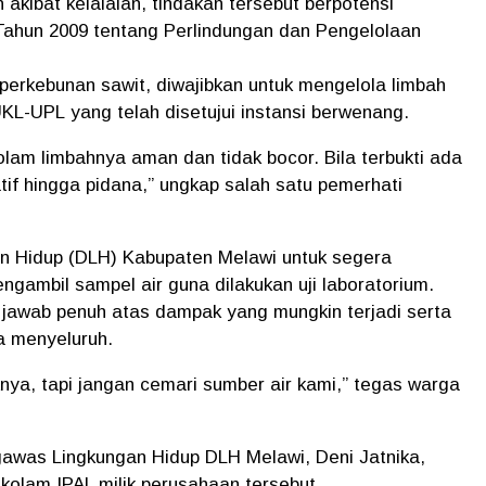
n akibat kelalaian, tindakan tersebut berpotensi
hun 2009 tentang Perlindungan dan Pengelolaan
 perkebunan sawit, diwajibkan untuk mengelola limbah
KL-UPL
yang telah disetujui instansi berwenang.
lam limbahnya aman dan tidak bocor. Bila terbukti ada
tif hingga pidana,” ungkap salah satu pemerhati
an Hidup (DLH) Kabupaten Melawi
untuk segera
gambil sampel air guna dilakukan uji laboratorium.
awab penuh atas dampak yang mungkin terjadi serta
a menyeluruh.
nya, tapi jangan cemari sumber air kami,” tegas warga
awas Lingkungan Hidup DLH Melawi, Deni Jatnika
,
lam IPAL milik perusahaan tersebut.