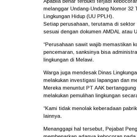
Apabila benar terbukti terjadi kebocora
melanggar
Undang-Undang Nomor 32 Ta
Lingkungan Hidup (UU PPLH)
.
Setiap perusahaan, terutama di sektor
sesuai dengan dokumen
AMDAL
atau
U
“Perusahaan sawit wajib memastikan ko
pencemaran, sanksinya bisa administra
lingkungan di Melawi.
Warga juga mendesak
Dinas Lingkung
melakukan investigasi lapangan dan men
Mereka menuntut PT AAK bertanggung j
melakukan pemulihan lingkungan secar
“Kami tidak menolak keberadaan pabrik
lainnya.
Menanggapi hal tersebut,
Pejabat Peng
membenarkan adanya kebocoran pada ko