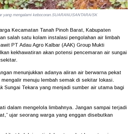
Kalbar yang mengalami kebocoran.SUARANUSANTARA/SK
Warga Kecamatan Tanah Pinoh Barat, Kabupaten
n salah satu kolam instalasi pengolahan air limbah
 sawit PT Adau Agro Kalbar (AAK) Group Mukti
lkan kekhawatiran akan potensi pencemaran air sungai
sekitar.
angan menunjukkan adanya aliran air berwarna pekat
 mengalir menuju lembah semak di sekitar lokasi.
ak Sungai Tekara yang menjadi sumber air utama bagi
hati dalam mengelola limbahnya. Jangan sampai terjadi
t,” ujar seorang warga yang enggan disebutkan