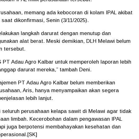
erusahaan, memang ada kebocoran di kolam IPAL akibat
i saat dikonfirmasi, Senin (3/11/2025).
elakukan langkah darurat dengan menutup dan
unakan alat berat. Meski demikian, DLH Melawi belum
n tersebut.
PT Adau Agro Kalbar untuk memperoleh laporan lebih
anggap darurat mereka,” tambah Deni.
manajemen PT Adau Agro Kalbar belum memberikan
erusahaan, Aris, hanya menyampaikan akan segera
njelasan lebih lanjut.
i seluruh perusahaan kelapa sawit di Melawi agar tidak
olaan limbah. Kecerobohan dalam pengawasan IPAL
tapi juga berpotensi membahayakan kesehatan dan
perasional.[SK]