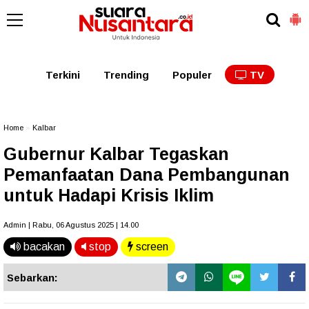
Kaltim
Kalbar
Kalteng
Kaltara
Kalsel
Terkini
Trending
Populer
TV
Home
»
Kalbar
Gubernur Kalbar Tegaskan
Pemanfaatan Dana Pembangunan
untuk Hadapi Krisis Iklim
Admin | Rabu, 06 Agustus 2025 | 14.00
bacakan
stop
screen
Sebarkan: