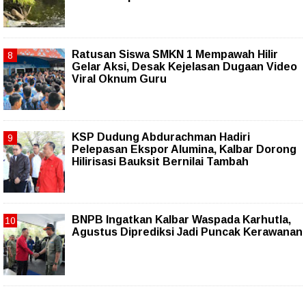
Ratusan Siswa SMKN 1 Mempawah Hilir
Gelar Aksi, Desak Kejelasan Dugaan Video
Viral Oknum Guru
KSP Dudung Abdurachman Hadiri
Pelepasan Ekspor Alumina, Kalbar Dorong
Hilirisasi Bauksit Bernilai Tambah
BNPB Ingatkan Kalbar Waspada Karhutla,
Agustus Diprediksi Jadi Puncak Kerawanan