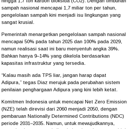
hingga 1,7 ton karbon dioksida (CO2)
. Dengan timbunan
sampah nasional mencapai
1,7 miliar ton per tahun
,
pengelolaan sampah kini menjadi isu lingkungan yang
sangat krusial.
Pemerintah menargetkan
pengelolaan sampah nasional
mencapai 50% pada tahun 2025
dan
100% pada 2029
,
namun realisasi saat ini baru menyentuh angka 39%.
Bahkan hanya 9–14% yang dikelola berdasarkan
kapasitas infrastruktur yang tersedia.
“Kalau masih ada TPS liar, jangan harap dapat
Adipura,”
tegas Diaz merujuk pada perubahan sistem
penilaian penghargaan Adipura yang kini lebih ketat.
Komitmen Indonesia untuk mencapai
Net Zero Emission
(NZE)
telah direvisi dari 2060 menjadi
2050
, dengan
pembaruan Nationally Determined Contributions (NDC)
periode 2031–2035. Namun, untuk mewujudkannya,