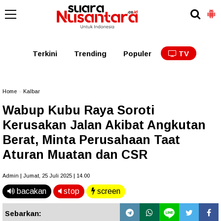
Kaltim
Kalbar
Kalteng
Kaltara
Kalsel
Terkini
Trending
Populer
TV
Home
»
Kalbar
Wabup Kubu Raya Soroti
Kerusakan Jalan Akibat Angkutan
Berat, Minta Perusahaan Taat
Aturan Muatan dan CSR
Admin | Jumat, 25 Juli 2025 | 14.00
bacakan
stop
screen
Sebarkan: