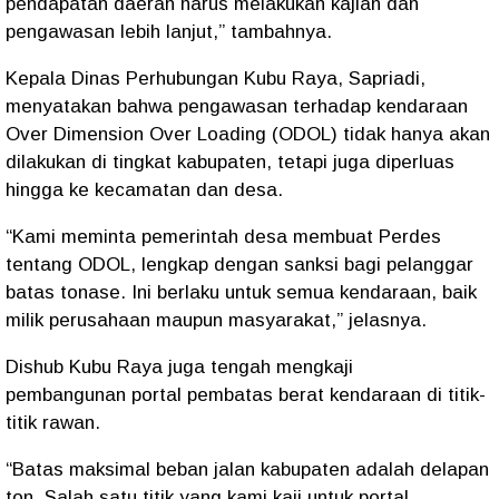
pendapatan daerah harus
melakukan kajian dan
pengawasan lebih lanjut
,” tambahnya.
Kepala Dinas Perhubungan Kubu Raya,
Sapriadi
,
menyatakan bahwa pengawasan terhadap
kendaraan
Over Dimension Over Loading (ODOL)
tidak hanya akan
dilakukan di tingkat kabupaten, tetapi juga diperluas
hingga ke
kecamatan dan desa
.
“Kami meminta pemerintah desa
membuat Perdes
tentang ODOL
, lengkap dengan
sanksi bagi pelanggar
batas tonase
. Ini berlaku untuk semua kendaraan, baik
milik perusahaan maupun masyarakat,” jelasnya.
Dishub Kubu Raya juga tengah mengkaji
pembangunan
portal pembatas berat kendaraan
di titik-
titik rawan.
“Batas maksimal beban jalan kabupaten adalah
delapan
ton
. Salah satu titik yang kami kaji untuk portal