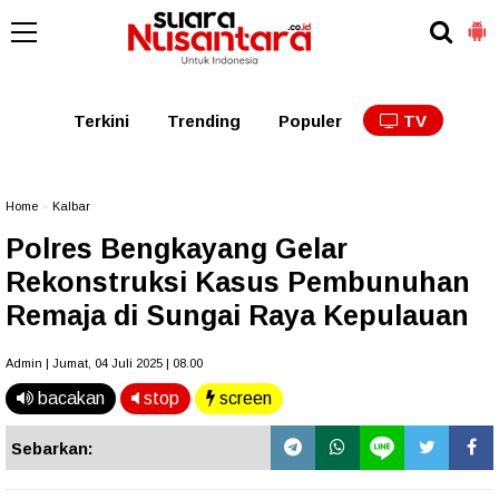
Kaltim
Kalbar
Kalteng
Kaltara
Kalsel
Terkini
Trending
Populer
TV
Home
»
Kalbar
Polres Bengkayang Gelar
Rekonstruksi Kasus Pembunuhan
Remaja di Sungai Raya Kepulauan
Admin | Jumat, 04 Juli 2025 | 08.00
bacakan
stop
screen
Sebarkan: