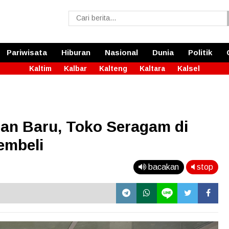
Pariwisata
Hiburan
Nasional
Dunia
Politik
Kaltim
Kalbar
Kalteng
Kaltara
Kalsel
ran Baru, Toko Seragam di
embeli
bacakan
stop