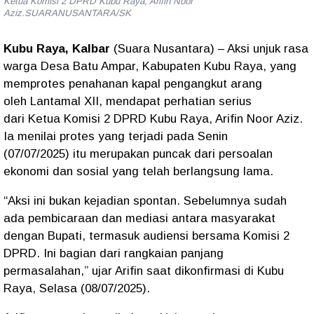
Ketua Komisi 2 DPRD Kubu Raya, Arifin Noor
Aziz.SUARANUSANTARA/SK
Kubu Raya, Kalbar
(Suara Nusantara)
– Aksi unjuk rasa
warga
Desa Batu Ampar
, Kabupaten Kubu Raya, yang
memprotes penahanan kapal pengangkut arang
oleh
Lantamal XII
, mendapat perhatian serius
dari
Ketua Komisi 2 DPRD Kubu Raya, Arifin Noor Aziz
.
Ia menilai protes yang terjadi pada
Senin
(07/07/2025)
itu merupakan puncak dari persoalan
ekonomi dan sosial yang telah berlangsung lama.
“Aksi ini bukan kejadian spontan. Sebelumnya sudah
ada pembicaraan dan mediasi antara masyarakat
dengan Bupati, termasuk audiensi bersama Komisi 2
DPRD. Ini bagian dari rangkaian panjang
permasalahan,”
ujar Arifin saat dikonfirmasi di Kubu
Raya, Selasa (08/07/2025).