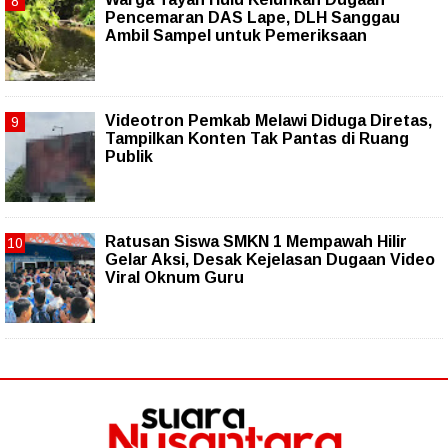
Pencemaran DAS Lape, DLH Sanggau
Ambil Sampel untuk Pemeriksaan
Videotron Pemkab Melawi Diduga Diretas,
Tampilkan Konten Tak Pantas di Ruang
Publik
Ratusan Siswa SMKN 1 Mempawah Hilir
Gelar Aksi, Desak Kejelasan Dugaan Video
Viral Oknum Guru