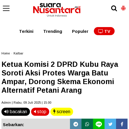
Kaltim
Kalbar
Kalteng
Kaltara
Kalsel
Terkini
Trending
Populer
TV
Home
»
Kalbar
Ketua Komisi 2 DPRD Kubu Raya
Soroti Aksi Protes Warga Batu
Ampar, Dorong Skema Ekonomi
Alternatif Petani Arang
Admin | Rabu, 09 Juli 2025 | 15.00
bacakan
stop
screen
Sebarkan: