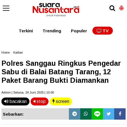
Kaltim
Kalbar
Kalteng
Kaltara
Kalsel
Terkini
Trending
Populer
TV
Home
»
Kalbar
Polres Sanggau Ringkus Pengedar
Sabu di Balai Batang Tarang, 12
Paket Barang Bukti Diamankan
Admin | Selasa, 24 Juni 2025 | 10.00
bacakan
stop
screen
Sebarkan: