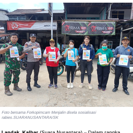
Foto bersama Forkopimcam Menjalin disela sosialisasi
rabies.SUARANUSANTARA/SK
Landak, Kalbar
(Suara Nusantara) – Dalam rangka