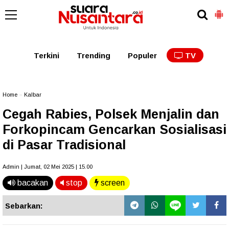
Kaltim
Kalbar
Kalteng
Kaltara
Kalsel
Terkini
Trending
Populer
TV
Home
»
Kalbar
Cegah Rabies, Polsek Menjalin dan
Forkopincam Gencarkan Sosialisasi
di Pasar Tradisional
Admin | Jumat, 02 Mei 2025 | 15.00
bacakan
stop
screen
Sebarkan: