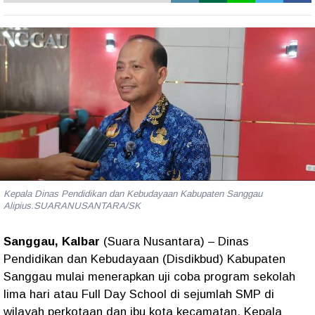
Kepala Dinas Pendidikan dan Kebudayaan Kabupaten Sanggau
Alipius.SUARANUSANTARA/SK
Sanggau, Kalbar
(Suara Nusantara) – Dinas
Pendidikan dan Kebudayaan (Disdikbud) Kabupaten
Sanggau mulai menerapkan
uji coba program sekolah
lima hari
atau
Full Day School
di sejumlah SMP di
wilayah perkotaan dan ibu kota kecamatan. Kepala