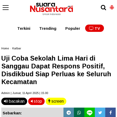
Kaltim
Kalbar
Kalteng
Kaltara
Kalsel
Terkini
Trending
Populer
TV
Home
»
Kalbar
Uji Coba Sekolah Lima Hari di
Sanggau Dapat Respons Positif,
Disdikbud Siap Perluas ke Seluruh
Kecamatan
Admin | Jumat, 11 April 2025 | 15.00
bacakan
stop
screen
Sebarkan: