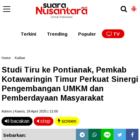
Kaltim
Kalbar
Kalteng
Kaltara
Kalsel
Terkini
Trending
Populer
TV
Home
»
Kalbar
Studi Tiru ke Pontianak, Pemkab
Kotawaringin Timur Perkuat Sinergi
Pengembangan UMKM dan
Pemberdayaan Masyarakat
Admin | Kamis, 24 April 2025 | 13.00
bacakan
stop
screen
Sebarkan: