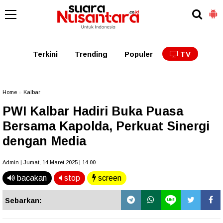
Kaltim
Kalbar
Kalteng
Kaltara
Kalsel
Terkini
Trending
Populer
TV
Home
»
Kalbar
PWI Kalbar Hadiri Buka Puasa
Bersama Kapolda, Perkuat Sinergi
dengan Media
Admin | Jumat, 14 Maret 2025 | 14.00
bacakan
stop
screen
Sebarkan: