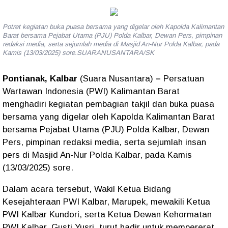
Potret kegiatan buka puasa bersama yang digelar oleh Kapolda Kalimantan
Barat bersama Pejabat Utama (PJU) Polda Kalbar, Dewan Pers, pimpinan
redaksi media, serta sejumlah media di Masjid An-Nur Polda Kalbar, pada
Kamis (13/03/2025) sore.SUARANUSANTARA/SK
Pontianak, Kalbar
(Suara Nusantara)
–
Persatuan
Wartawan Indonesia (PWI) Kalimantan Barat
menghadiri kegiatan pembagian takjil dan buka puasa
bersama yang digelar oleh Kapolda Kalimantan Barat
bersama Pejabat Utama (PJU) Polda Kalbar, Dewan
Pers, pimpinan redaksi media, serta sejumlah insan
pers di Masjid An-Nur Polda Kalbar, pada Kamis
(13/03/2025) sore.
Dalam acara tersebut, Wakil Ketua Bidang
Kesejahteraan PWI Kalbar, Marupek, mewakili Ketua
PWI Kalbar Kundori, serta Ketua Dewan Kehormatan
PWI Kalbar, Gusti Yusri, turut hadir untuk mempererat