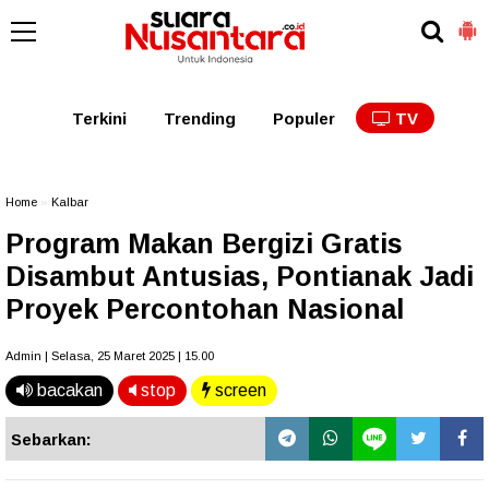
Kaltim
Kalbar
Kalteng
Kaltara
Kalsel
Terkini
Trending
Populer
TV
Home
»
Kalbar
Program Makan Bergizi Gratis
Disambut Antusias, Pontianak Jadi
Proyek Percontohan Nasional
Admin | Selasa, 25 Maret 2025 | 15.00
bacakan
stop
screen
Sebarkan: