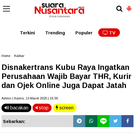
Kaltim
Kalbar
Kalteng
Kaltara
Kalsel
Terkini
Trending
Populer
TV
Home
»
Kalbar
Disnakertrans Kubu Raya Ingatkan
Perusahaan Wajib Bayar THR, Kurir
dan Ojek Online Juga Dapat Jatah
Admin | Kamis, 13 Maret 2025 | 15.00
bacakan
stop
screen
Sebarkan: