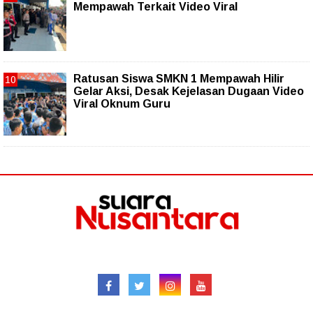
Mempawah Terkait Video Viral
Ratusan Siswa SMKN 1 Mempawah Hilir
Gelar Aksi, Desak Kejelasan Dugaan Video
Viral Oknum Guru
Follow