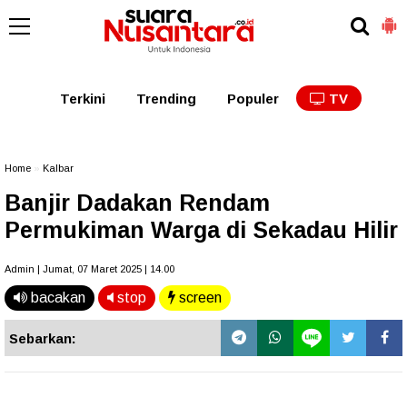
Kaltim
Kalbar
Kalteng
Kaltara
Kalsel
Terkini
Trending
Populer
TV
Home
»
Kalbar
Banjir Dadakan Rendam
Permukiman Warga di Sekadau Hilir
Admin | Jumat, 07 Maret 2025 | 14.00
bacakan
stop
screen
Sebarkan: