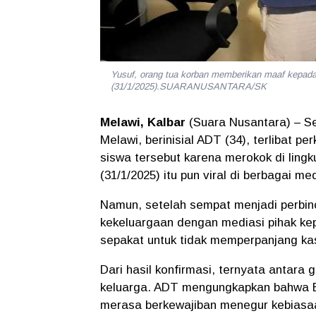
Yusuf, orang tua korban memberikan maaf kepa
(31/1/2025).SUARANUSANTARA/SK
Melawi, Kalbar
(Suara Nusantara) – S
Melawi, berinisial ADT (34), terlibat p
siswa tersebut karena merokok di ling
(31/1/2025) itu pun viral di berbagai 
Namun, setelah sempat menjadi perbinc
kekeluargaan dengan mediasi pihak kep
sepakat untuk tidak memperpanjang kas
Dari hasil konfirmasi, ternyata antara
keluarga. ADT mengungkapkan bahwa BR
merasa berkewajiban menegur kebiasaa