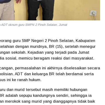
da ADT oknum guru SMPN 2 Pinoh Selatan, Jumat
eorang guru SMP Negeri 2 Pinoh Selatan, Kabupaten
erkelahian dengan muridnya, BR (15), setelah menegur
kungan sekolah. Kejadian yang terjadi pada Jumat
media sosial, memicu beragam reaksi dari masyarakat.
angan, permasalahan ini akhirnya diselesaikan secara
olisian. ADT dan keluarga BR telah berdamai serta
us ini ke ranah hukum.
 guru dan murid tersebut masih memiliki hubungan
 adalah sepupu kandungnya sendiri, sehingga ia
n merokok sang murid yang dianggapnya tidak baik