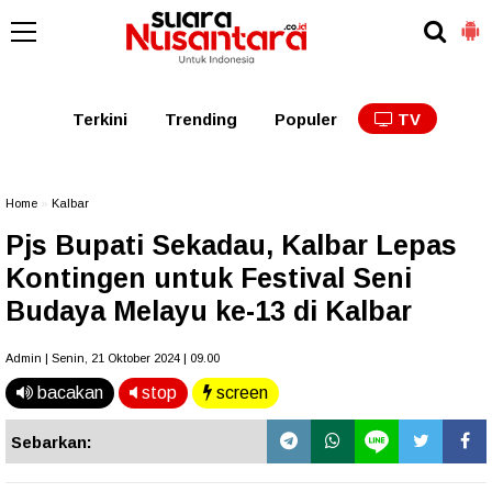
Kaltim
Kalbar
Kalteng
Kaltara
Kalsel
Terkini
Trending
Populer
TV
Home
»
Kalbar
Pjs Bupati Sekadau, Kalbar Lepas
Kontingen untuk Festival Seni
Budaya Melayu ke-13 di Kalbar
Admin | Senin, 21 Oktober 2024 | 09.00
bacakan
stop
screen
Sebarkan: