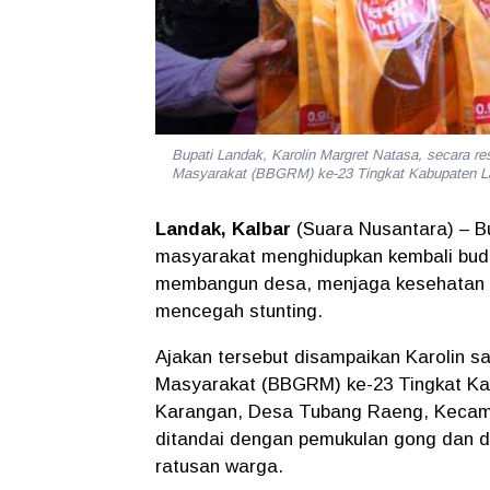
Bupati Landak, Karolin Margret Natasa, secara r
Masyarakat (BBGRM) ke-23 Tingkat Kabupate
Landak, Kalbar
(Suara Nusantara) – B
masyarakat menghidupkan kembali bud
membangun desa, menjaga kesehatan li
mencegah stunting.
Ajakan tersebut disampaikan Karolin 
Masyarakat (BBGRM) ke-23 Tingkat Ka
Karangan, Desa Tubang Raeng, Kecamat
ditandai dengan pemukulan gong dan di
ratusan warga.