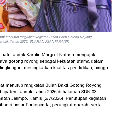
esmi menutup rangkaian kegiatan Bulan Bakti Gotong Royong
n Landak Tahun 2026. SUARANUSANTARA/SK
upati Landak Karolin Margret Natasa mengajak
aya gotong royong sebagai kekuatan utama dalam
ngkungan, meningkatkan kualitas pendidikan, hingga
saat menutup rangkaian Bulan Bakti Gotong Royong
bupaten Landak Tahun 2026 di halaman SDN 03
an Jelimpo, Kamis (2/7/2026). Penutupan kegiatan
hadiri unsur Forkopimda, perangkat daerah, serta