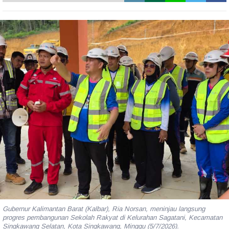
Gubernur Kalimantan Barat (Kalbar), Ria Norsan, meninjau langsung
progres pembangunan Sekolah Rakyat di Kelurahan Sagatani, Kecamatan
Singkawang Selatan, Kota Singkawang, Minggu (5/7/2026).