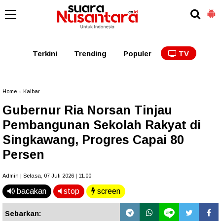
Kaltim
Kalbar
Kalteng
Kaltara
Kalsel
Terkini
Trending
Populer
TV
Home
»
Kalbar
Gubernur Ria Norsan Tinjau
Pembangunan Sekolah Rakyat di
Singkawang, Progres Capai 80
Persen
Admin | Selasa, 07 Juli 2026 | 11.00
bacakan
stop
screen
Sebarkan: