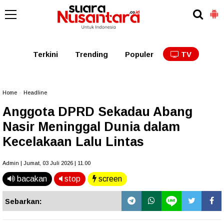
Kaltim
Kalbar
Kalteng
Kaltara
Kalsel
Terkini
Trending
Populer
TV
Home
»
Headline
Anggota DPRD Sekadau Abang
Nasir Meninggal Dunia dalam
Kecelakaan Lalu Lintas
Admin | Jumat, 03 Juli 2026 | 11.00
bacakan
stop
screen
Sebarkan: