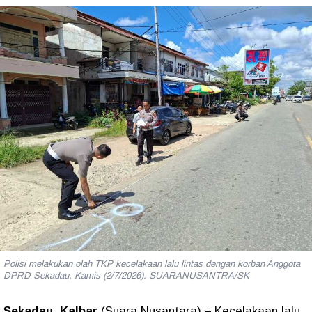
Polisi melakukan olah TKP kecelakaan lalu lintas dengan korban Anggota
DPRD Sekadau, Kamis (2/7/2026). SUARANUSANTRA/SK
Sekadau, Kalbar
(Suara Nusantara) – Kecelakaan lalu