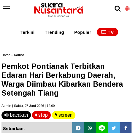
Kaltim
Kalbar
Kalteng
Kaltara
Kalsel
Terkini
Trending
Populer
TV
Home
»
Kalbar
Pemkot Pontianak Terbitkan
Edaran Hari Berkabung Daerah,
Warga Diimbau Kibarkan Bendera
Setengah Tiang
Admin | Sabtu, 27 Juni 2026 | 12.00
bacakan
stop
screen
Sebarkan: