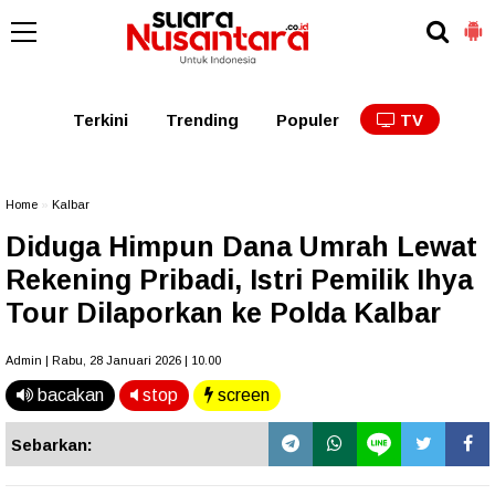
Kaltim
Kalbar
Kalteng
Kaltara
Kalsel
Terkini
Trending
Populer
TV
Home
»
Kalbar
Diduga Himpun Dana Umrah Lewat
Rekening Pribadi, Istri Pemilik Ihya
Tour Dilaporkan ke Polda Kalbar
Admin | Rabu, 28 Januari 2026 | 10.00
bacakan
stop
screen
Sebarkan: