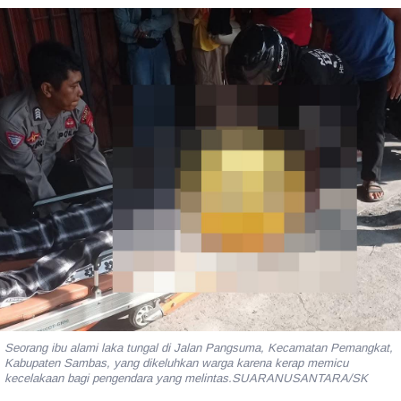
Seorang ibu alami laka tungal di Jalan Pangsuma, Kecamatan Pemangkat,
Kabupaten Sambas, yang dikeluhkan warga karena kerap memicu
kecelakaan bagi pengendara yang melintas.SUARANUSANTARA/SK