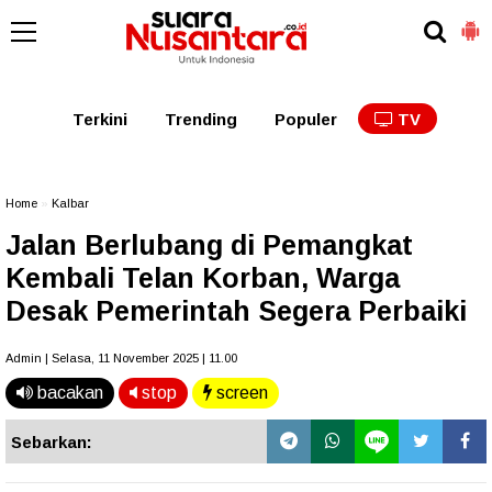
Kaltim
Kalbar
Kalteng
Kaltara
Kalsel
Terkini
Trending
Populer
TV
Home
»
Kalbar
Jalan Berlubang di Pemangkat
Kembali Telan Korban, Warga
Desak Pemerintah Segera Perbaiki
Admin | Selasa, 11 November 2025 | 11.00
bacakan
stop
screen
Sebarkan: