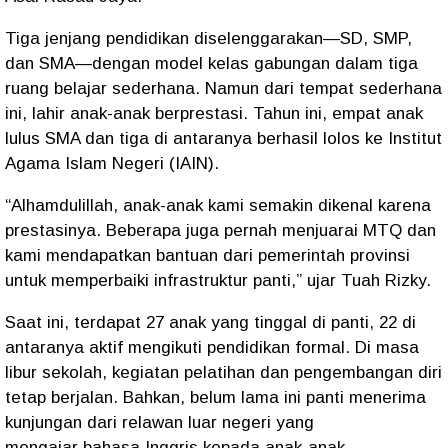
Tiga jenjang pendidikan diselenggarakan—SD, SMP,
dan SMA—dengan model
kelas gabungan
dalam tiga
ruang belajar sederhana. Namun dari tempat sederhana
ini, lahir anak-anak berprestasi.
Tahun ini, empat anak
lulus SMA dan tiga di antaranya berhasil lolos ke Institut
Agama Islam Negeri (IAIN)
.
“Alhamdulillah, anak-anak kami semakin dikenal karena
prestasinya. Beberapa juga pernah menjuarai MTQ dan
kami mendapatkan bantuan dari pemerintah provinsi
untuk memperbaiki infrastruktur panti,”
ujar Tuah Rizky.
Saat ini, terdapat
27 anak
yang tinggal di panti, 22 di
antaranya aktif mengikuti pendidikan formal. Di masa
libur sekolah, kegiatan pelatihan dan pengembangan diri
tetap berjalan. Bahkan, belum lama ini panti menerima
kunjungan dari relawan luar negeri yang
mengajar
bahasa Inggris
kepada anak-anak.