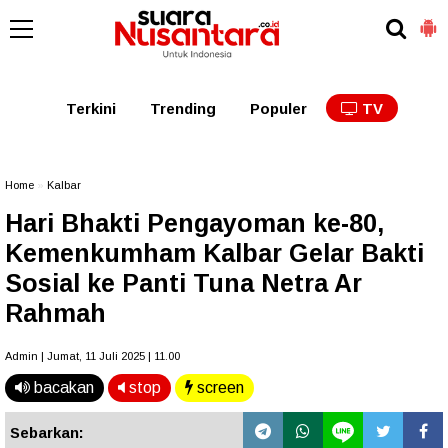
Kaltim
Kalbar
Kalteng
Kaltara
Kalsel
Terkini
Trending
Populer
TV
Home
»
Kalbar
Hari Bhakti Pengayoman ke-80,
Kemenkumham Kalbar Gelar Bakti
Sosial ke Panti Tuna Netra Ar
Rahmah
Admin | Jumat, 11 Juli 2025 | 11.00
bacakan
stop
screen
Sebarkan: