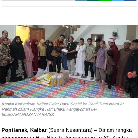
Kanwil Kemenkum Kalbar Gelar Bakti Sosial ke Panti Tuna Netra Ar
Rahmah dalam Rangka Hari Bhakti Pengayoman ke-
80.SUARANUSANTARA/SK
Pontianak, Kalbar
(Suara Nusantara)
– Dalam rangka
memperingati
Hari Bhakti Pengayoman ke-80
, Kantor