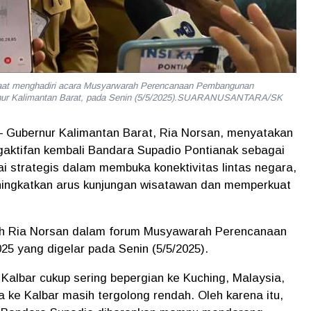
saat menghadiri acara Musyarwarah Perencanaan Pembangunan
rnur Kalimantan Barat, pada Senin (5/5/2025).SUARANUSANTARA/SK
– Gubernur Kalimantan Barat, Ria Norsan, menyatakan
aktifan kembali Bandara Supadio Pontianak sebagai
lai strategis dalam membuka konektivitas lintas negara,
ningkatkan arus kunjungan wisatawan dan memperkuat
leh Ria Norsan dalam forum Musyawarah Perencanaan
 yang digelar pada Senin (5/5/2025).
albar cukup sering bepergian ke Kuching, Malaysia,
a ke Kalbar masih tergolong rendah. Oleh karena itu,