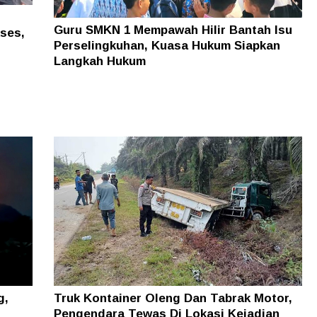
Guru SMKN 1 Mempawah Hilir Bantah Isu
kses,
Perselingkuhan, Kuasa Hukum Siapkan
Langkah Hukum
Truk Kontainer Oleng Dan Tabrak Motor,
g,
Pengendara Tewas Di Lokasi Kejadian