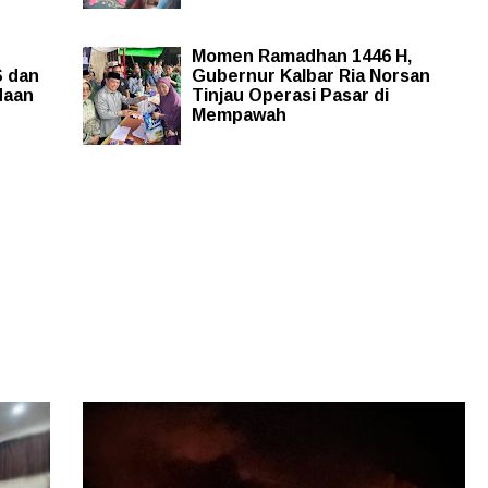
Momen Ramadhan 1446 H,
S dan
Gubernur Kalbar Ria Norsan
daan
Tinjau Operasi Pasar di
Mempawah