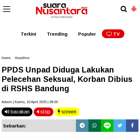
Kaltim
Kalbar
Kalteng
Kaltara
Kalsel
Terkini
Trending
Populer
TV
Home
»
Headline
PPDS Unpad Diduga Lakukan
Pelecehan Seksual, Korban Dibius
di RSHS Bandung
Admin | Kamis, 10 April 2025 | 08.00
bacakan
stop
screen
Sebarkan: