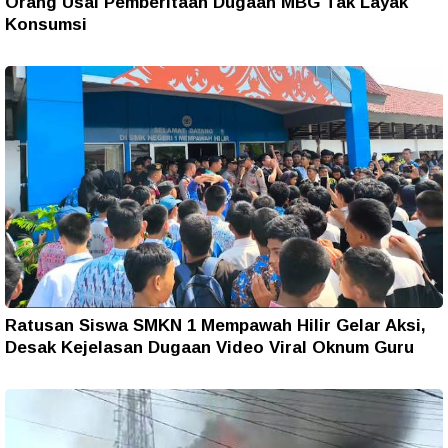
Orang Usai Pemberitaan Dugaan MBG Tak Layak
Konsumsi
Ratusan Siswa SMKN 1 Mempawah Hilir Gelar Aksi,
Desak Kejelasan Dugaan Video Viral Oknum Guru