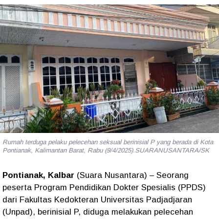
Rumah terduga pelaku pelecehan seksual berinisial P yang berada di Kota
Pontianak, Kalimantan Barat, Rabu (9/4/2025).SUARANUSANTARA/SK
Pontianak, Kalbar
(Suara Nusantara) – Seorang
peserta Program Pendidikan Dokter Spesialis (PPDS)
dari Fakultas Kedokteran Universitas Padjadjaran
(Unpad), berinisial P, diduga melakukan pelecehan