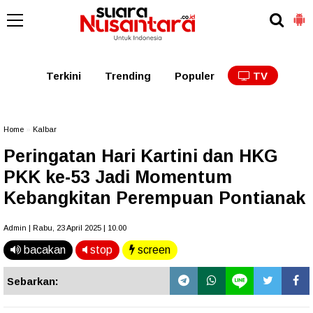
Kaltim
Kalbar
Kalteng
Kaltara
Kalsel
Terkini
Trending
Populer
TV
Home
»
Kalbar
Peringatan Hari Kartini dan HKG
PKK ke-53 Jadi Momentum
Kebangkitan Perempuan Pontianak
Admin | Rabu, 23 April 2025 | 10.00
bacakan
stop
screen
Sebarkan: