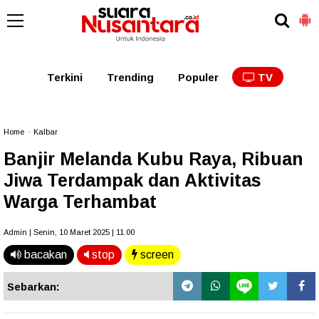
Kaltim
Kalbar
Kalteng
Kaltara
Kalsel
Terkini
Trending
Populer
TV
Home
»
Kalbar
Banjir Melanda Kubu Raya, Ribuan
Jiwa Terdampak dan Aktivitas
Warga Terhambat
Admin | Senin, 10 Maret 2025 | 11.00
bacakan
stop
screen
Sebarkan: