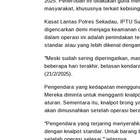
2025. Penertiban ini dilakukan guna m
masyarakat, khususnya terkait kebisin
Kasat Lantas Polres Sekadau, IPTU Su
digencarkan demi menjaga keamanan da
dalam operasi ini adalah penindakan 
standar atau yang lebih dikenal dengan
"Meski sudah sering diperingatkan, m
beberapa hari terakhir, belasan kendara
(21/2/2025).
Pengendara yang kedapatan menggunaka
Mereka diminta untuk mengganti knalp
aturan. Sementara itu, knalpot brong y
akan dimusnahkan setelah operasi bera
"Pengendara yang terjaring menyerahk
dengan knalpot standar. Untuk barang 
setelah operasi selesai,"
jelasnya.