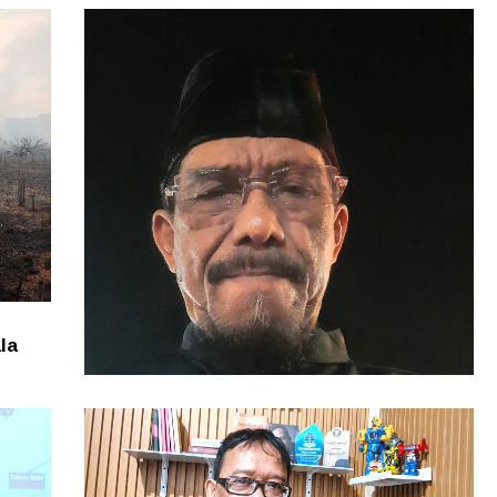
la
IJW Soroti Aksi Ratusan Siswa SMKN 1
Mempawah, Minta Evaluasi Tata Kelola
Sekolah