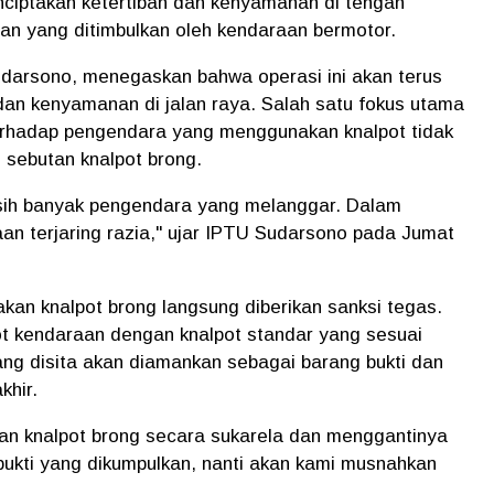
enciptakan ketertiban dan kenyamanan di tengah
gan yang ditimbulkan oleh kendaraan bermotor.
darsono, menegaskan bahwa operasi ini akan terus
n kenyamanan di jalan raya. Salah satu fokus utama
terhadap pengendara yang menggunakan knalpot tidak
 sebutan knalpot brong.
asih banyak pengendara yang melanggar. Dalam
an terjaring razia,"
ujar IPTU Sudarsono pada Jumat
n knalpot brong langsung diberikan sanksi tegas.
ot kendaraan dengan knalpot standar yang sesuai
ang disita akan diamankan sebagai barang bukti dan
khir.
an knalpot brong secara sukarela dan menggantinya
bukti yang dikumpulkan, nanti akan kami musnahkan