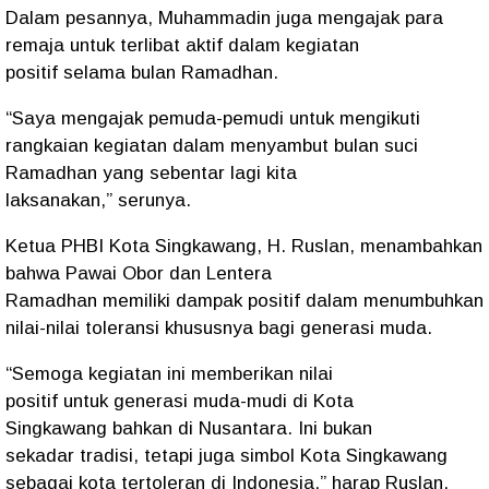
Dalam
pesannya
,
Muhammadin
juga
mengajak para
remaja
untuk
terlibat aktif dalam kegiatan
positif
selama
bulan Ramadhan
.
“Saya
mengajak pemuda-pemudi
untuk
mengikuti
rangkaian kegiatan
dalam
menyambut bulan suci
Ramadhan
yang
sebentar lagi kita
laksanakan
,”
serunya.
Ketua PHBI Kota Singkawang, H. Ruslan
, menambahkan
bahwa
Pawai Obor dan Lentera
Ramadhan
memiliki
dampak positif
dalam
menumbuhkan
nilai-nilai toleransi
khususnya bagi
generasi muda
.
“Semoga
kegiatan ini memberikan nilai
positif
untuk
generasi muda-mudi
di
Kota
Singkawang
bahkan di
Nusantara
. Ini bukan
sekadar
tradisi
, tetapi juga
simbol Kota Singkawang
sebagai kota tertoleran di Indonesia
,”
harap
Ruslan
.