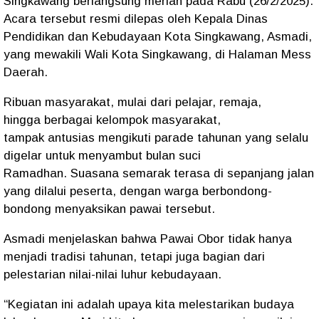
Singkawang
berlangsung
meriah
pada
Rabu (26/2/2025)
.
Acara tersebut
resmi dilepas
oleh
Kepala Dinas
Pendidikan dan Kebudayaan Kota Singkawang, Asmadi
,
yang
mewakili Wali Kota Singkawang
, di
Halaman Mess
Daerah
.
Ribuan masyarakat
, mulai dari
pelajar, remaja
,
hingga
berbagai kelompok masyarakat
,
tampak
antusias
mengikuti
parade tahunan
yang selalu
digelar untuk
menyambut bulan suci
Ramadhan
.
Suasana semarak
terasa di
sepanjang jalan
yang dilalui peserta
, dengan
warga berbondong-
bondong
menyaksikan
pawai tersebut
.
Asmadi
menjelaskan bahwa
Pawai Obor
tidak hanya
menjadi
tradisi tahunan
, tetapi juga
bagian dari
pelestarian nilai-nilai luhur kebudayaan
.
“Kegiatan ini adalah
upaya kita melestarikan budaya