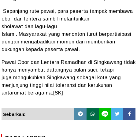
Sepanjang
rute pawai
,
para peserta
tampak
membawa
obor dan lentera
sambil
melantunkan
sholawat
dan
lagu-lagu
Islami
.
Masyarakat
yang
menonton
turut
berpartisipasi
dengan
mengabadikan momen
dan
memberikan
dukungan
kepada
peserta pawai
.
Pawai Obor dan Lentera Ramadhan
di
Singkawang
tidak
hanya
menyambut datangnya bulan suci
, tetapi
juga
mengukuhkan Singkawang
sebagai
kota yang
menjunjung tinggi nilai toleransi
dan
kerukunan
antarumat beragama
.[SK]
Sebarkan: