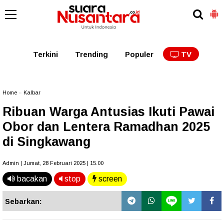
Kaltim
Kalbar
Kalteng
Kaltara
Kalsel
Terkini
Trending
Populer
TV
Home
»
Kalbar
Ribuan Warga Antusias Ikuti Pawai
Obor dan Lentera Ramadhan 2025
di Singkawang
Admin | Jumat, 28 Februari 2025 | 15.00
bacakan
stop
screen
Sebarkan: