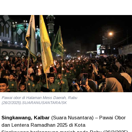
Pawai obor di Halaman Mess Daerah, Rabu
(26/2/2025).SUARANUSANTARA/SK
Singkawang, Kalbar
(Suara Nusantara)
–
Pawai Obor
dan Lentera Ramadhan 2025
di
Kota