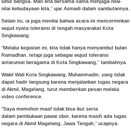
luhur bangsa
. Mari kita bersama-sama
menjaga nilai-
nilai kebudayaan
kita,”
ujar
Asmadi
dalam
sambutannya
.
Selain itu, ia juga menilai bahwa
acara ini mencerminkan
wujud nyata toleransi
di tengah
masyarakat Kota
Singkawang
.
“Melalui kegiatan ini, kita tidak hanya
menyambut bulan
Ramadhan
, tetapi juga sebagai
wujud toleransi
antarumat beragama
di
Kota Singkawang
,”
tambahnya.
Wakil Wali Kota Singkawang, Muhammadin
, yang tidak
dapat
hadir langsung
karena
menjalankan tugas negara
di Akmil, Magelang
, turut memberikan
pesan melalui
video conference
.
“Saya
memohon maaf
tidak bisa ikut serta
dalam
pembukaan pawai obor
, karena masih ada
tugas
negara di Akmil Magelang, Jawa Tengah
,”
ucapnya.