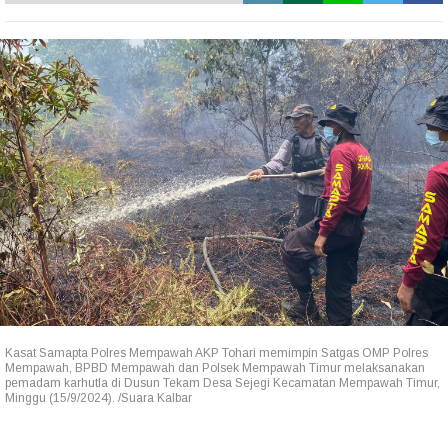
Kasat Samapta Polres Mempawah AKP Tohari memimpin Satgas OMP Polres
Mempawah, BPBD Mempawah dan Polsek Mempawah Timur melaksanakan
pemadam karhutla di Dusun Tekam Desa Sejegi Kecamatan Mempawah Timur,
Minggu (15/9/2024). /Suara Kalbar