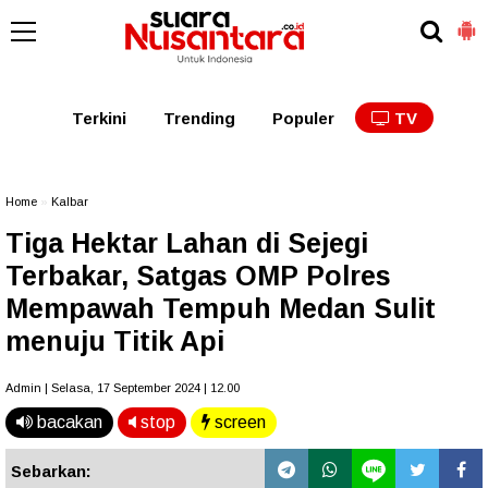
Kaltim
Kalbar
Kalteng
Kaltara
Kalsel
Terkini
Trending
Populer
TV
Home
»
Kalbar
Tiga Hektar Lahan di Sejegi
Terbakar, Satgas OMP Polres
Mempawah Tempuh Medan Sulit
menuju Titik Api
Admin | Selasa, 17 September 2024 | 12.00
bacakan
stop
screen
Sebarkan: