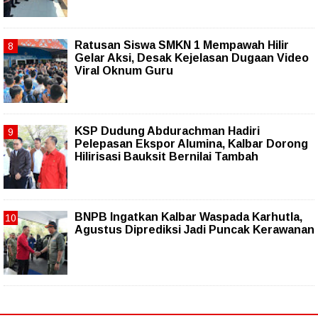
Ratusan Siswa SMKN 1 Mempawah Hilir
Gelar Aksi, Desak Kejelasan Dugaan Video
Viral Oknum Guru
KSP Dudung Abdurachman Hadiri
Pelepasan Ekspor Alumina, Kalbar Dorong
Hilirisasi Bauksit Bernilai Tambah
BNPB Ingatkan Kalbar Waspada Karhutla,
Agustus Diprediksi Jadi Puncak Kerawanan