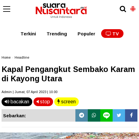
Kaltim
Kalbar
Kalteng
Kaltara
Kalsel
Terkini
Trending
Populer
TV
Home
»
Headline
Kapal Pengangkut Sembako Karam
di Kayong Utara
Admin | Jumat, 07 April 2023 | 10.00
bacakan
stop
screen
Sebarkan: