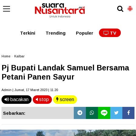
Kaltim
Kalbar
Kalteng
Kaltara
Kalsel
Terkini
Trending
Populer
TV
Home
»
Kalbar
Pj Bupati Landak Samuel Bersama
Petani Panen Sayur
Admin | Jumat, 17 Maret 2023 | 11.20
bacakan
stop
screen
Sebarkan: