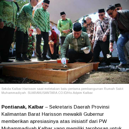
Sekda Kalbar Harisson saat meletakan batu pertama pembangunan Rumah Sakit
Muhammadiyah. SUARANUSANTARA.CO.ID/Ho-Adpim Kalbar.
Pontianak, Kalbar
– Sekretaris Daerah Provinsi
Kalimantan Barat Harisson mewakili Gubernur
memberikan apresiasinya atas inisiatif dari PW
Muhammadiyah Kalbar yang memiliki terobosan untuk