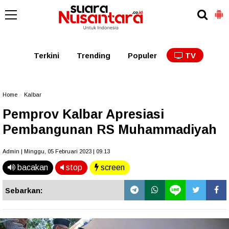
Kaltim
Kalbar
Kalteng
Kaltara
Kalsel
Terkini
Trending
Populer
TV
Home
»
Kalbar
Pemprov Kalbar Apresiasi
Pembangunan RS Muhammadiyah
Admin | Minggu, 05 Februari 2023 | 09.13
bacakan
stop
screen
Sebarkan: