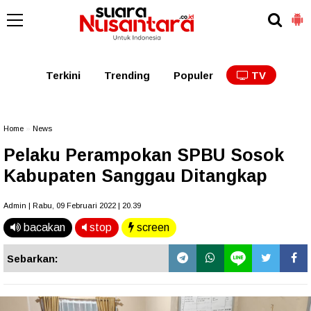
Kaltim
Kalbar
Kalteng
Kaltara
Kalsel
Terkini
Trending
Populer
TV
Home
»
News
Pelaku Perampokan SPBU Sosok
Kabupaten Sanggau Ditangkap
Admin | Rabu, 09 Februari 2022 | 20.39
bacakan
stop
screen
Sebarkan: