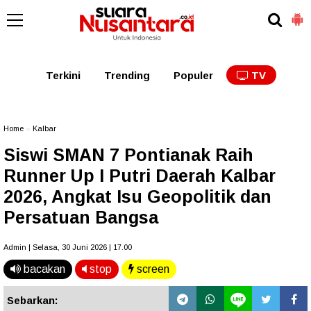
Kaltim
Kalbar
Kalteng
Kaltara
Kalsel
Terkini
Trending
Populer
TV
Home
»
Kalbar
Siswi SMAN 7 Pontianak Raih
Runner Up I Putri Daerah Kalbar
2026, Angkat Isu Geopolitik dan
Persatuan Bangsa
Admin | Selasa, 30 Juni 2026 | 17.00
bacakan
stop
screen
Sebarkan: