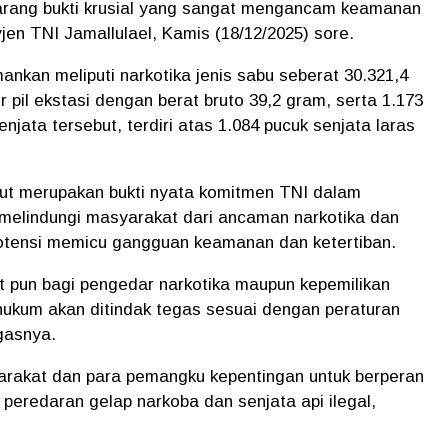
arang bukti krusial yang sangat mengancam keamanan
en TNI Jamallulael, Kamis (18/12/2025) sore.
mankan meliputi
narkotika jenis sabu seberat 30.321,4
ir pil ekstasi dengan berat bruto 39,2 gram
, serta
1.173
enjata tersebut, terdiri atas
1.084 pucuk senjata laras
ut merupakan bukti nyata komitmen TNI dalam
 melindungi masyarakat dari ancaman narkotika dan
potensi memicu gangguan keamanan dan ketertiban.
t pun bagi pengedar narkotika maupun kepemilikan
 hukum akan ditindak tegas sesuai dengan peraturan
gasnya.
arakat dan para pemangku kepentingan untuk berperan
peredaran gelap narkoba dan senjata api ilegal,