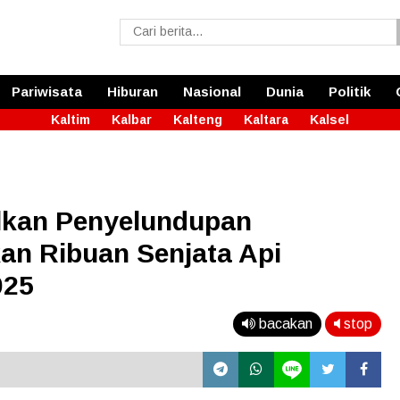
Pariwisata
Hiburan
Nasional
Dunia
Politik
Kaltim
Kalbar
Kalteng
Kaltara
Kalsel
lkan Penyelundupan
an Ribuan Senjata Api
025
bacakan
stop