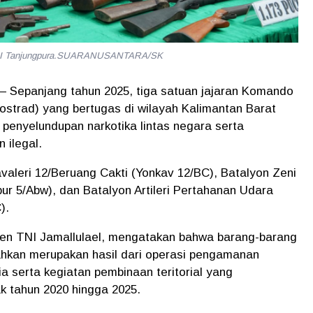
m XII Tanjungpura.SUARANUSANTARA/SK
– Sepanjang tahun 2025, tiga satuan jajaran Komando
strad) yang bertugas di wilayah Kalimantan Barat
penyelundupan narkotika lintas negara serta
 ilegal.
valeri 12/Beruang Cakti (Yonkav 12/BC)
,
Batalyon Zeni
ur 5/Abw)
, dan
Batalyon Artileri Pertahanan Udara
)
.
en TNI Jamallulael
, mengatakan bahwa barang-barang
hkan merupakan hasil dari operasi pengamanan
a serta kegiatan pembinaan teritorial yang
k tahun 2020 hingga 2025.