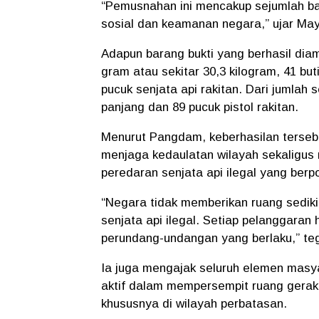
“Pemusnahan ini mencakup sejumlah b
sosial dan keamanan negara,” ujar Mayj
Adapun barang bukti yang berhasil dia
gram atau sekitar 30,3 kilogram
,
41 but
pucuk senjata api rakitan
. Dari jumlah s
panjang
dan
89 pucuk pistol rakitan
.
Menurut Pangdam, keberhasilan terseb
menjaga kedaulatan wilayah sekaligus
peredaran senjata api ilegal yang ber
“Negara tidak memberikan ruang sediki
senjata api ilegal. Setiap pelanggaran
perundang-undangan yang berlaku,” te
Ia juga mengajak seluruh elemen masy
aktif dalam mempersempit ruang gerak 
khususnya di wilayah perbatasan.