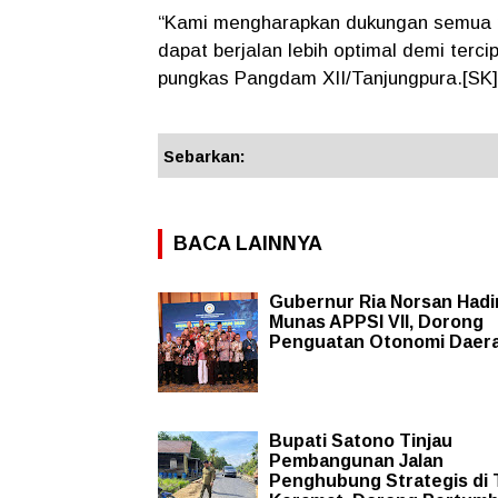
“Kami mengharapkan dukungan semua p
dapat berjalan lebih optimal demi terc
pungkas Pangdam XII/Tanjungpura.[SK]
Sebarkan:
BACA LAINNYA
Gubernur Ria Norsan Hadir
Munas APPSI VII, Dorong
Penguatan Otonomi Daer
Bupati Satono Tinjau
Pembangunan Jalan
Penghubung Strategis di 