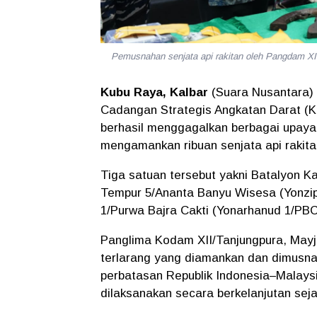
Pemusnahan senjata api rakitan oleh Pangda
Kubu Raya, Kalbar
(Suara Nusantara) 
Cadangan Strategis Angkatan Darat (Ko
berhasil menggagalkan berbagai upaya 
mengamankan ribuan senjata api rakitan
Tiga satuan tersebut yakni
Batalyon Ka
Tempur 5/Ananta Banyu Wisesa (Yonzip
1/Purwa Bajra Cakti (Yonarhanud 1/PBC
Panglima Kodam XII/Tanjungpura,
Mayj
terlarang yang diamankan dan dimusna
perbatasan Republik Indonesia–Malaysi
dilaksanakan secara berkelanjutan seja