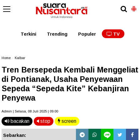
Kaltim
Kalbar
Kalteng
Kaltara
Kalsel
Terkini
Trending
Populer
TV
Home
»
Kalbar
Tren Bersepeda Kembali Menggeliat
di Pontianak, Usaha Penyewaan
Sepeda “Sepeda Kite” Kebanjiran
Penyewa
Admin | Selasa, 08 Juli 2025 | 09.00
bacakan
stop
screen
Sebarkan: