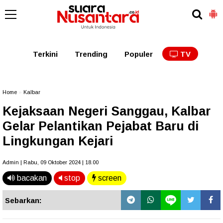
Kaltim
Kalbar
Kalteng
Kaltara
Kalsel
Terkini
Trending
Populer
TV
Home
»
Kalbar
Kejaksaan Negeri Sanggau, Kalbar
Gelar Pelantikan Pejabat Baru di
Lingkungan Kejari
Admin | Rabu, 09 Oktober 2024 | 18.00
bacakan
stop
screen
Sebarkan: