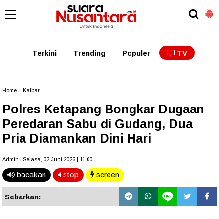
Kaltim
Kalbar
Kalteng
Kaltara
Kalsel
Terkini
Trending
Populer
TV
Home
»
Kalbar
Polres Ketapang Bongkar Dugaan
Peredaran Sabu di Gudang, Dua
Pria Diamankan Dini Hari
Admin | Selasa, 02 Juni 2026 | 11.00
bacakan
stop
screen
Sebarkan: