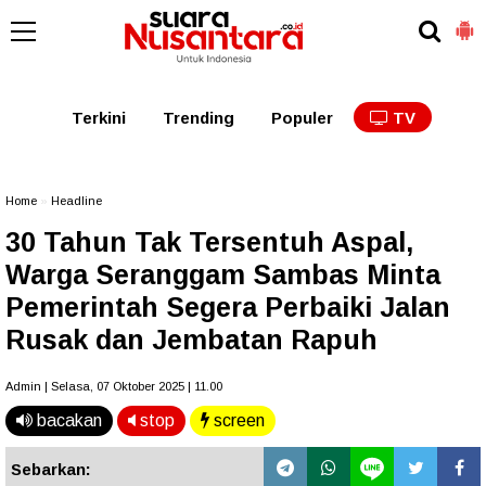
Kaltim
Kalbar
Kalteng
Kaltara
Kalsel
Terkini
Trending
Populer
TV
Home
»
Headline
30 Tahun Tak Tersentuh Aspal,
Warga Seranggam Sambas Minta
Pemerintah Segera Perbaiki Jalan
Rusak dan Jembatan Rapuh
Admin | Selasa, 07 Oktober 2025 | 11.00
bacakan
stop
screen
Sebarkan: