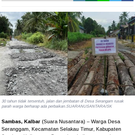
30 tahun tidak tersentuh, jalan dan jembatan di Desa Serangam rusak
parah warga berharap ada perbaikan.SUARANUSANTARA/SK
Sambas, Kalbar
(Suara Nusantara) – Warga
Desa
Seranggam
, Kecamatan
Selakau Timur
, Kabupaten