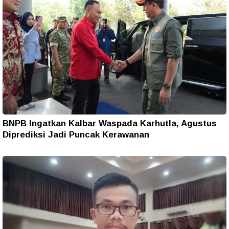
BNPB Ingatkan Kalbar Waspada Karhutla, Agustus
Diprediksi Jadi Puncak Kerawanan