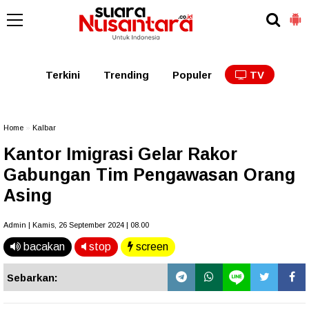
Kaltim
Kalbar
Kalteng
Kaltara
Kalsel
Terkini
Trending
Populer
TV
Home
»
Kalbar
Kantor Imigrasi Gelar Rakor
Gabungan Tim Pengawasan Orang
Asing
Admin | Kamis, 26 September 2024 | 08.00
bacakan
stop
screen
Sebarkan: