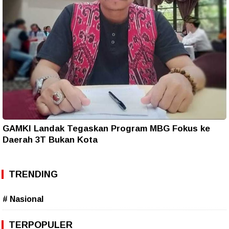
GAMKI Landak Tegaskan Program MBG Fokus ke
Daerah 3T Bukan Kota
TRENDING
# Nasional
TERPOPULER