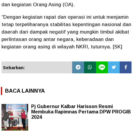
dan kegiatan Orang Asing (OA).
“Dengan kegiatan rapat dan operasi ini untuk menjamin
tetap terpeliharanya stabilitas kepentingan nasional dan
daerah dari dampak negatif yang mungkin timbul akibat
perlintasan orang antar negara, keberadaan dan
kegiatan orang asing di wilayah NKRI, tuturnya. [SK]
Sebarkan:
BACA LAINNYA
Pj Gubernur Kalbar Harisson Resmi
Membuka Rapimnas Pertama DPW PROGIB
2024