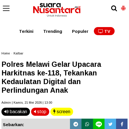
Kaltim
Kalbar
Kalteng
Kaltara
Kalsel
Terkini
Trending
Populer
TV
Home
»
Kalbar
Polres Melawi Gelar Upacara
Harkitnas ke-118, Tekankan
Kedaulatan Digital dan
Perlindungan Anak
Admin | Kamis, 21 Mei 2026 | 13.00
bacakan
stop
screen
Sebarkan: